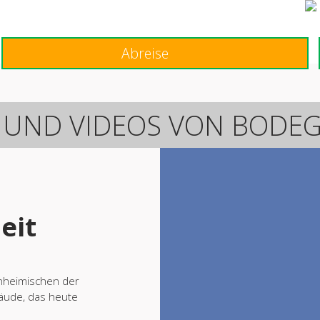
R
DIENSTLEISTUNGEN
UMGEBUNG
ANGEBOTE
KONTAKT
 UND VIDEOS VON BODEG
eit
inheimischen der
äude, das heute