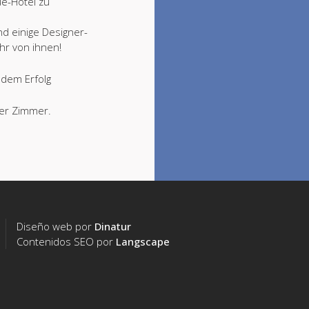
ue-Hotel zu
d einige Designer-
hr von ihnen!
ndem Erfolg
ier Zimmer.
Diseño web por
Dinatur
Contenidos SEO por
Langscape