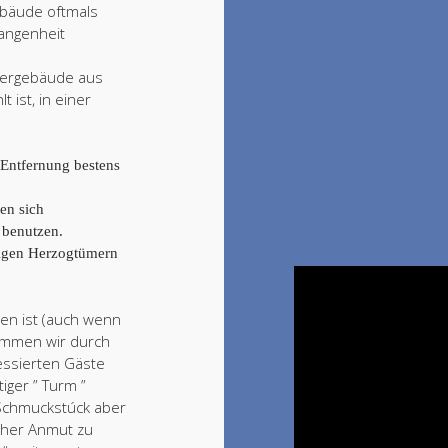
ebäude oftmals
gangenheit
llergebäude aus
 ist, in einer
.
. Entfernung bestens
en sich
 benutzen.
ligen Herzogtümern
en ist (auch wenn
kommen wir durch
essierten Gäste
iger ” Turm ”
s Schmuckstúck aber
lcher Anmut zu