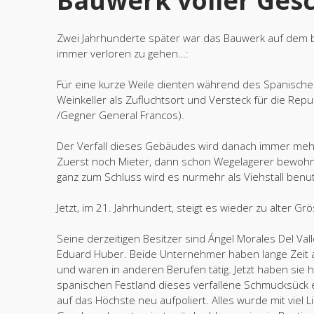
Bauwerk voller Ges
Zwei Jahrhunderte später war das Bauwerk auf dem 
immer verloren zu gehen…:
Für eine kurze Weile dienten während des Spanische
Weinkeller als Zufluchtsort und Versteck für die Rep
/Gegner General Francos).
Der Verfall dieses Gebäudes wird danach immer mehr
Zuerst noch Mieter, dann schon Wegelagerer bewoh
ganz zum Schluss wird es nurmehr als Viehstall benut
Jetzt, im 21. Jahrhundert, steigt es wieder zu alter Gr
Seine derzeitigen Besitzer sind Ángel Morales Del Val
Eduard Huber. Beide Unternehmer haben lange Zeit au
und waren in anderen Berufen tätig. Jetzt haben sie 
spanischen Festland dieses verfallene Schmucksück 
auf das Höchste neu aufpoliert. Alles wurde mit viel 