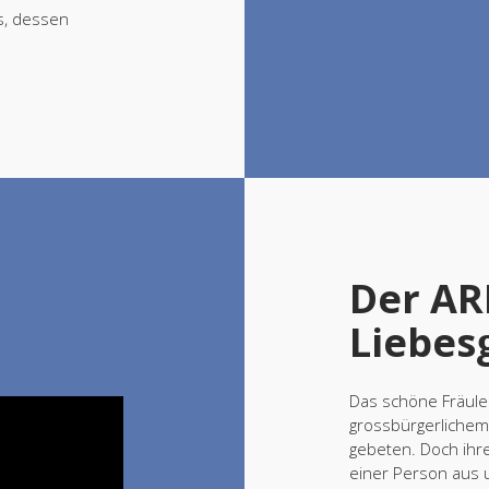
ss, dessen
Der AR
Liebes
Das schöne Fräule
grossbürgerlichem
gebeten. Doch ihre 
einer Person aus 