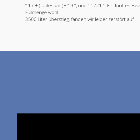
” 17 + ( unlesbar )+ ” 9 “, und ” 1721 “. Ein fünftes Fa
Füllmenge wohl
3500 Liter überstieg, fanden wir leider zerstört auf.