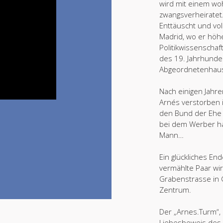
wird mit einem w
zwangsverheiratet
Enttäuscht und voll
Madrid, wo er höh
Politikwissenschaf
des 19. Jahrhunder
Abgeordnetenhaus
Nach einigen Jahre
Arnés verstorben 
den Bund der Ehe z
bei dem Werber ha
Mann…
Ein glückliches En
vermählte Paar wir
Grabenstrasse in G
Zentrum.
Der „Arnes.Turm“, 
Liebesbeweis des 