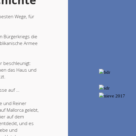
chichte
besten Wege, für
n Bürgerkriegs die
ublikanische Armee
 beschleunigt:
nen das Haus und
zt.
össe auf …
le und Reiner
f Mallorca gelebt,
hier auf dem
entdeckt, und es
Liebe und