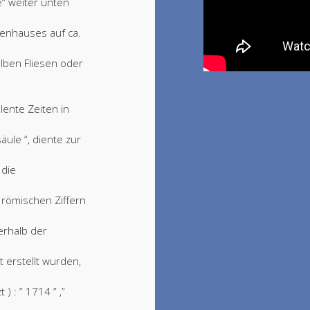
e“ weiter unten
enhauses auf ca.
lben Fliesen oder
lente Zeiten in
äule “, diente zur
 die
in römischen Ziffern
erhalb der
t erstellt wurden,
) : ” 1714 ” ,”