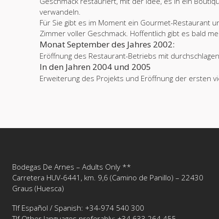
Geschmack restauriert, mit der Idee, es in ein Boutiq
verwandeln.
Für Sie gibt es im Moment ein Gourmet-Restaurant un
Zimmer voller Geschmack. Hoffentlich gibt es bald me
Monat September des Jahres 2002:
Eröffnung des Restaurant-Betriebs mit durchschlage
In den Jahren 2004 und 2005
Erweiterung des Projekts und Eröffnung der ersten v
Bodegas De Arnes – Adults Only **
Carretera HUV-6441, km. 9,6 (Camino de Panillo) – 22430
Graus (Huesca)
Tlf Español / Spanish: +34-974 540 300
Tlf Other languages preferably: +34 633 264 455