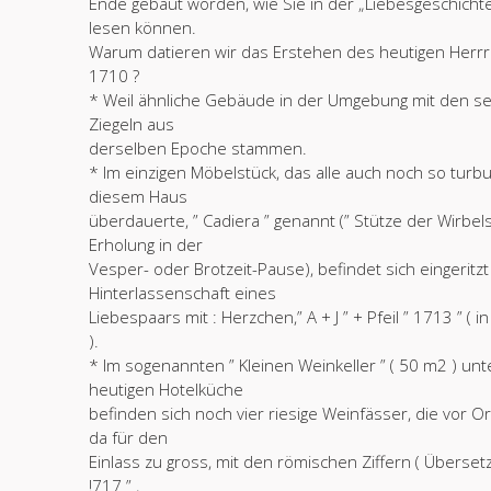
Ende gebaut worden, wie Sie in der „Liebesgeschicht
lesen können.
Warum datieren wir das Erstehen des heutigen Herrr
1710 ?
* Weil ähnliche Gebäude in der Umgebung mit den se
Ziegeln aus
derselben Epoche stammen.
* Im einzigen Möbelstück, das alle auch noch so turbu
diesem Haus
überdauerte, ” Cadiera ” genannt (” Stütze der Wirbels
Erholung in der
Vesper- oder Brotzeit-Pause), befindet sich eingeritzt
Hinterlassenschaft eines
Liebespaars mit : Herzchen,” A + J ” + Pfeil ” 1713 ” ( 
).
* Im sogenannten ” Kleinen Weinkeller ” ( 50 m2 ) unt
heutigen Hotelküche
befinden sich noch vier riesige Weinfässer, die vor Or
da für den
Einlass zu gross, mit den römischen Ziffern ( Übersetzt 
!717 ” ,