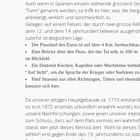
Auch wenn in Spanien einzeln stehende grössere G
“Turm” genannt werden, so trifft es hier, was die Ver
anbelangt, wirklich und sprichwörtlich zu :
Gelegen auf einem Felsen, der durch zwei grosse Ke
dem 12. und dem 14. Jahrhundert teilweise ausgehöhlt
zutiefst strategischen Lage :
Der Flusslauf des Esera ist auf über 4 Km. beobachtbar
Eine Brücke über den Fluss, der das Tal teilt, in 200 m
im Blickfeld.
Ein Dutzend Kirchen, Kapellen oder Wachtürme befind
“Auf Sicht”, um die Sprache der Krieger oder Seebären zu
Fünf Strassen aus allen Richtungen, Tälern und ehema
kreuzen sich hier.
Da unserer jetziges Hauptgebäude ca. 1710 entstand
es erst 1872 erstmals urkundlich erwähnt wurde), 
unsere Nachforschungen, sowie jenen unserer inter
zum Schluss, dass auf dem Platz vormals ein wahrhaft
stand, den jetzt dieses Kleinod ziert. Wohl ist diese
wirklich erst gegen Ende des 19. Jahrhunderts so so