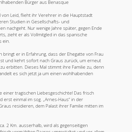
ohlhabenden Bürger aus Benasque
.
 von Leid, flieht ihr Verehrer in die Hauptstadt
eren Studien in Gesellschafts- und
ten nachgeht. Nur wenige Jahre später, gegen Ende
ts, zieht er als Vollmitgled in das spanische
 ein.
n bringt er in Erfahrung, dass der Ehegatte von Frau
ist und kehrt sofort nach Graus zurück, um erneut
u erbitten. Dieses Mal stimmt ihre Familie zu, denn
ndelt es sich jetzt ja um einen wohlhabenden
de einer tragischen Liebesgeschichte! Das frisch
d erst einmal im sog. „Arnes-Haus“ in der
raus residieren, dem Palast ihrer Familie mitten im
ca. 2 Km. ausserhalb, wird als gegenseitigen
frisch vermählten Paares umgestaltet und vor allem