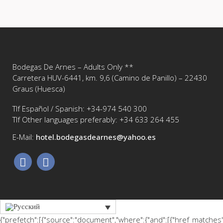
Bodegas De Arnes – Adults Only **
Carretera HUV-6441, km. 9,6 (Camino de Panillo) – 22430
Graus (Huesca)
Tlf Español / Spanish: +34-974 540 300
Tlf Other languages preferably: +34 633 264 455
E-Mail:
hotel.bodegasdearnes@yahoo.es‎
{"prefetch":[{"source":"document","where":{"and":[{"href_matches"