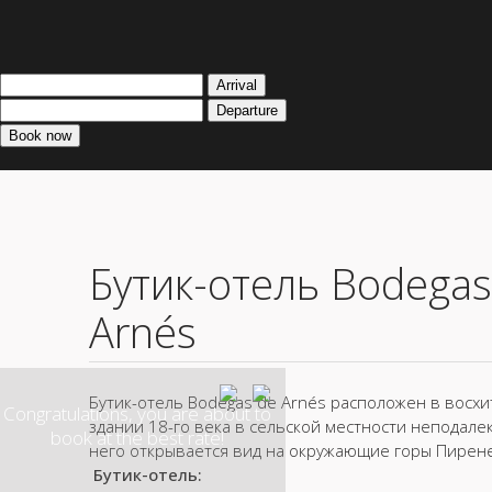
Бутик-отель Bodegas
Arnés
Бутик-отель Bodegas de Arnés расположен в восх
Congratulations, you are about to
здании 18-го века в сельской местности неподалеку
book at the best rate!
него открывается вид на окружающие горы Пирен
Бутик-отель: