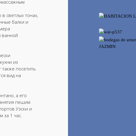
ромассажным
 в светлых тонах,
чные балки и
омера
й ванной
чески
кухни из
т также посетить
тся вид на
нтано, а его
занятия пешим
ртов Уэски ​​и
 за 1 час.