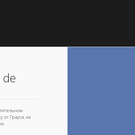
 de
итительном
 от Грауса, из
еи