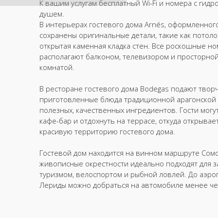
К вашим услугам бесплатный Wi-Fi и номера с гид
душем.
В интерьерах гостевого дома Arnés, оформленного
сохранены оригинальные детали, такие как потоло
открытая каменная кладка стен. Все роскошные н
располагают балконом, телевизором и просторно
комнатой.
В ресторане гостевого дома Bodegas подают твор
приготовленные блюда традиционной арагонской 
полезных, качественных ингредиентов. Гости могу
кафе-бар и отдохнуть на террасе, откуда открывае
красивую территорию гостевого дома.
Гостевой дом находится на винном маршруте Сомо
живописные окрестности идеально подходят для 
туризмом, велоспортом и рыбной ловлей. До аэропо
Лериды можно добраться на автомобиле менее чем