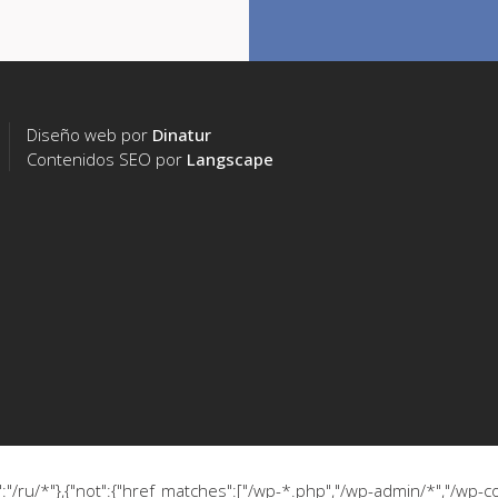
Diseño web por
Dinatur
Contenidos SEO por
Langscape
:"/ru/*"},{"not":{"href_matches":["/wp-*.php","/wp-admin/*","/wp-c